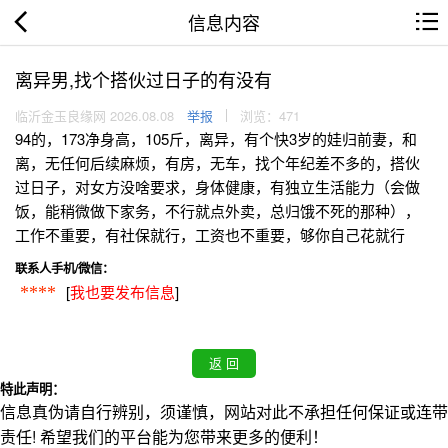
信息内容
离异男,找个搭伙过日子的有没有
临沂金玉良缘网 2026.08.08
举报
浏览：471
94的，173净身高，105斤，离异，有个快3岁的娃归前妻，和
离，无任何后续麻烦，有房，无车，找个年纪差不多的，搭伙
过日子，对女方没啥要求，身体健康，有独立生活能力（会做
饭，能稍微做下家务，不行就点外卖，总归饿不死的那种），
工作不重要，有社保就行，工资也不重要，够你自己花就行
联系人手机/微信：
[
我也要发布信息
]
****
特此声明：
信息真伪请自行辨别，须谨慎，网站对此不承担任何保证或连带
责任! 希望我们的平台能为您带来更多的便利！