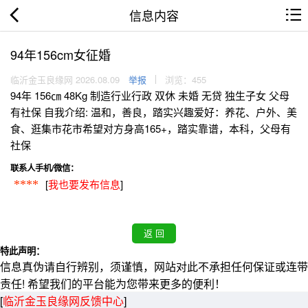
信息内容
94年156cm女征婚
临沂金玉良缘网 2026.08.09
举报
浏览：455
94年 156㎝ 48Kg 制造行业行政 双休 未婚 无贷 独生子女 父母
有社保 自我介绍: 温和，善良，踏实兴趣爱好：养花、户外、美
食、逛集市花市希望对方身高165+，踏实靠谱，本科，父母有
社保
联系人手机/微信：
[
我也要发布信息
]
****
特此声明：
信息真伪请自行辨别，须谨慎，网站对此不承担任何保证或连带
责任! 希望我们的平台能为您带来更多的便利！
[
临沂金玉良缘网反馈中心
]