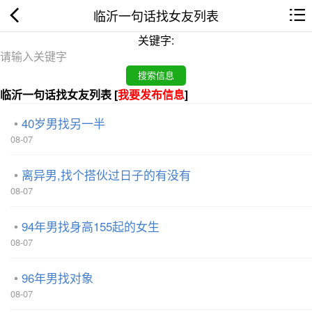
临沂一句话找女友列表
关键字:
临沂一句话找女友列表 [
我要发布信息
]
40岁男找另一半
08-07
离异男,找个搭伙过日子的有没有
08-07
94年男找身高155起的女生
08-07
96年男找对象
08-07