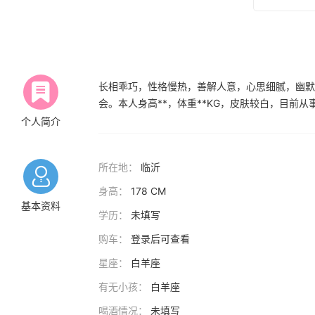
长相乖巧，性格慢热，善解人意，心思细腻，幽默
会。本人身高**，体重**KG，皮肤较白，目前
个人简介
所在地：
临沂
身高：
178 CM
基本资料
学历：
未填写
购车：
登录后可查看
星座：
白羊座
有无小孩：
白羊座
喝酒情况：
未填写