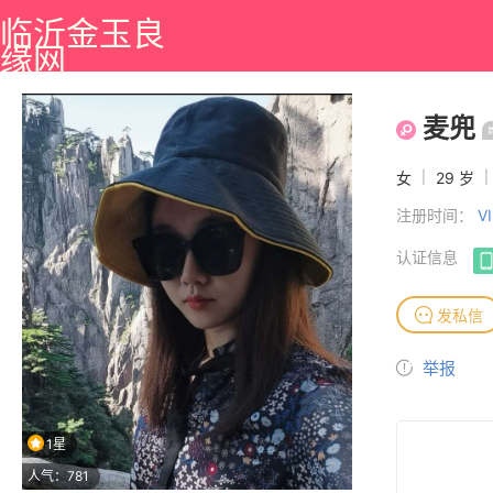
临沂金玉良
缘网
麦兜
女
|
29 岁
|
注册时间：
V
认证信息
发私信
举报
1星
人气：781